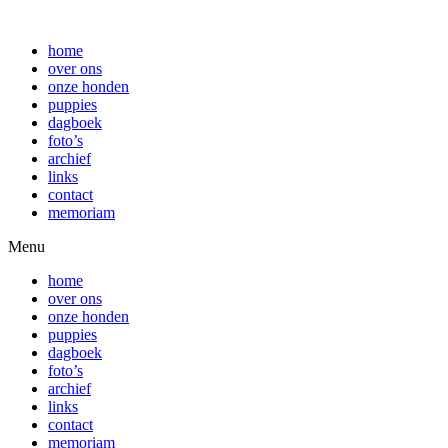
home
over ons
onze honden
puppies
dagboek
foto’s
archief
links
contact
memoriam
Menu
home
over ons
onze honden
puppies
dagboek
foto’s
archief
links
contact
memoriam